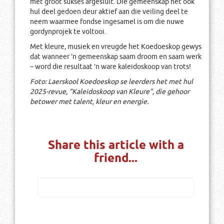
met groot sukses afgesluit. Die gemeenskap het ook
hul deel gedoen deur aktief aan die veiling deel te
neem waarmee fondse ingesamel is om die nuwe
gordynprojek te voltooi.
Met kleure, musiek en vreugde het Koedoeskop gewys
dat wanneer ’n gemeenskap saam droom en saam werk
– word die resultaat ’n ware kaleidoskoop van trots!
Foto: Laerskool Koedoeskop se leerders het met hul
2025-revue, “Kaleidoskoop van Kleure”, die gehoor
betower met talent, kleur en energie.
Share this article with a
friend...