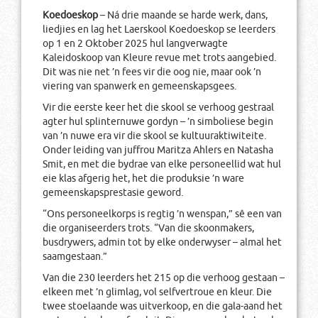
Koedoeskop
– Ná drie maande se harde werk, dans,
liedjies en lag het Laerskool Koedoeskop se leerders
op 1 en 2 Oktober 2025 hul langverwagte
Kaleidoskoop van Kleure revue met trots aangebied.
Dit was nie net ’n fees vir die oog nie, maar ook ’n
viering van spanwerk en gemeenskapsgees.
Vir die eerste keer het die skool se verhoog gestraal
agter hul splinternuwe gordyn – ’n simboliese begin
van ’n nuwe era vir die skool se kultuuraktiwiteite.
Onder leiding van juffrou Maritza Ahlers en Natasha
Smit, en met die bydrae van elke personeellid wat hul
eie klas afgerig het, het die produksie ’n ware
gemeenskapsprestasie geword.
“Ons personeelkorps is regtig ’n wenspan,” sê een van
die organiseerders trots. “Van die skoonmakers,
busdrywers, admin tot by elke onderwyser – almal het
saamgestaan.”
Van die 230 leerders het 215 op die verhoog gestaan –
elkeen met ’n glimlag, vol selfvertroue en kleur. Die
twee stoelaande was uitverkoop, en die gala-aand het