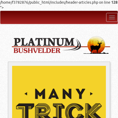
/home/f3782876/public_html/includes/header-articles.php on line
128
">
Tog
nav